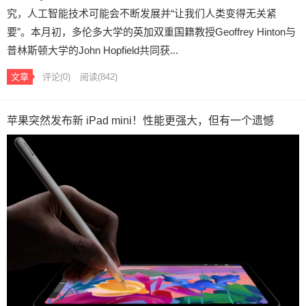
究，人工智能技术可能会不断发展并“让我们人类变得无关紧
要”。本月初，多伦多大学的英加双重国籍教授Geoffrey Hinton与
普林斯顿大学的John Hopfield共同获...
文章
评论(0)
阅读
(842)
苹果突然发布新 iPad mini！性能更强大，但有一个遗憾